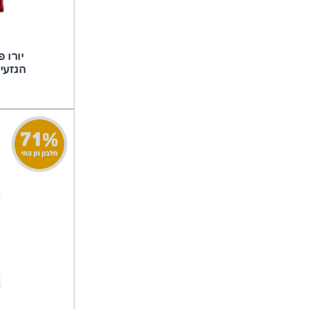
יורו 
הגזעים 12 ק״ג (ללא