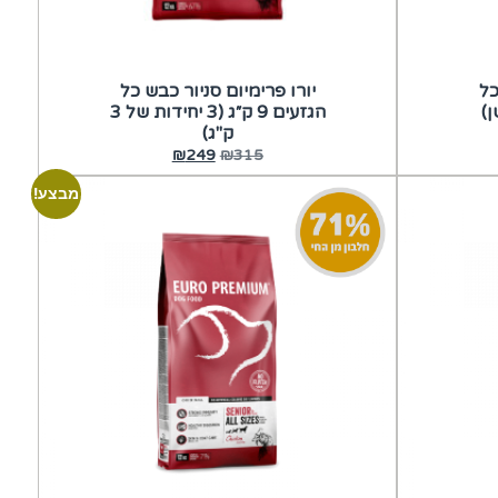
כל
יורו פרימיום סניור כבש כל
הגזעים 9 ק״ג (3 יחידות של 3
ק"ג)
₪
249
₪
315
מבצע!